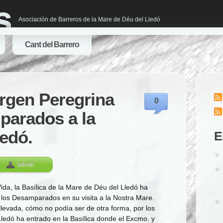
s
Asociación de Barreros de la Mare de Déu del Lledó
Cant del Barrero
Virgen Peregrina
0
parados a la
ledó.
E
admin
ida, la Basílica de la Mare de Déu del Lledó ha
e los Desamparados en su visita a la Nostra Mare.
llevada, cómo no podía ser de otra forma, por los
ledó ha entrado en la Basílica donde el Excmo. y