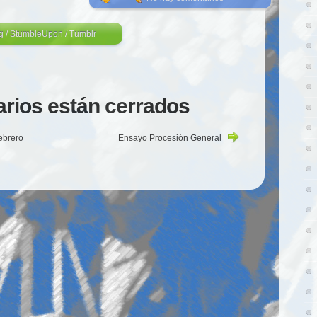
g
/
StumbleUpon
/
Tumblr
rios están cerrados
ebrero
Ensayo Procesión General