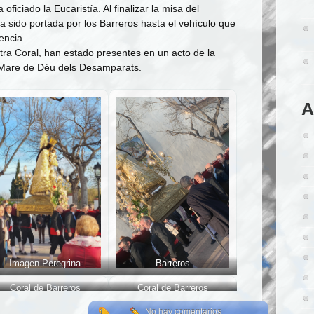
iciado la Eucaristía. Al finalizar la misa del
a sido portada por los Barreros hasta el vehículo que
encia.
ra Coral, han estado presentes en un acto de la
a Mare de Déu dels Desamparats.
A
Imagen Peregrina
Barreros
Coral de Barreros
Coral de Barreros
No hay comentarios