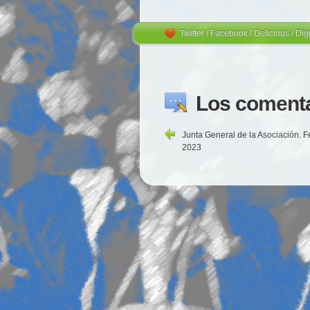
Desamparats
Twitter
/
Facebook
/
Delicious
/
Dig
Los comenta
Junta General de la Asociación. F
2023