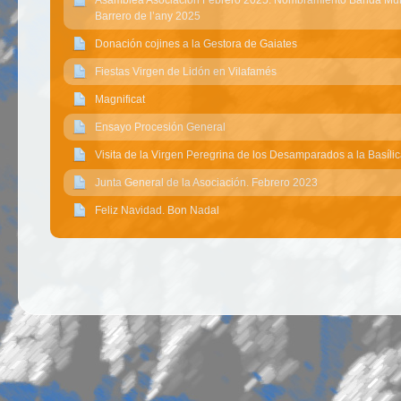
Asamblea Asociación Febrero 2025. Nombramiento Banda Mun
Barrero de l’any 2025
Donación cojines a la Gestora de Gaiates
Fiestas Virgen de Lidón en Vilafamés
Magnificat
Ensayo Procesión General
Visita de la Virgen Peregrina de los Desamparados a la Basílic
Junta General de la Asociación. Febrero 2023
Feliz Navidad. Bon Nadal