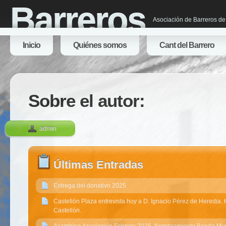
Barreros
Asociación de Barreros de
Inicio
Quiénes somos
Cant del Barrero
Sobre el autor:
admin
Últimas Entradas
Entrega del donativo 2025
Castellón Plaza entrevista hoy a D. Ignacio Pérez de Heredia. 
Castellón.