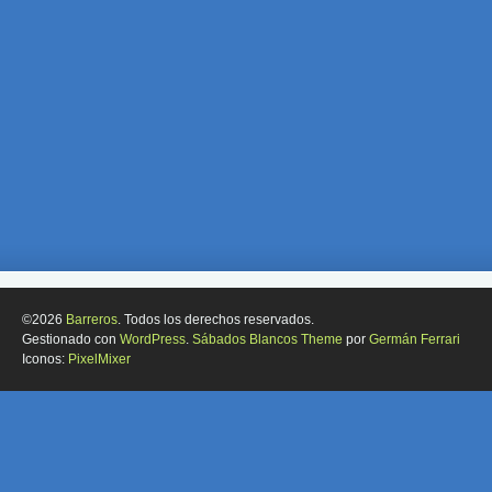
©2026
Barreros
. Todos los derechos reservados.
Gestionado con
WordPress
.
Sábados Blancos Theme
por
Germán Ferrari
Iconos:
PixelMixer