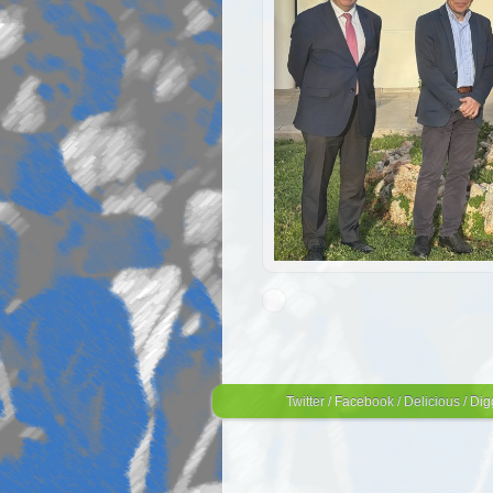
Twitter
/
Facebook
/
Delicious
/
Dig