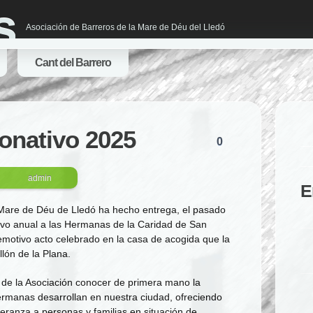
s
Asociación de Barreros de la Mare de Déu del Lledó
Cant del Barrero
donativo 2025
0
admin
E
 Mare de Déu de Lledó ha hecho entrega, el pasado
tivo anual a las Hermanas de la Caridad de San
 emotivo acto celebrado en la casa de acogida que la
lón de la Plana.
s de la Asociación conocer de primera mano la
ermanas desarrollan en nuestra ciudad, ofreciendo
ranza a personas y familias en situación de