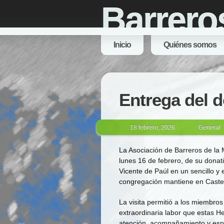
Barrero
Inicio
Quiénes somos
Entrega del 
18 febrero, 2026
General
La Asociación de Barreros de la
lunes 16 de febrero, de su dona
Vicente de Paúl en un sencillo y
congregación mantiene en Castel
La visita permitió a los miembro
extraordinaria labor que estas H
atención, acompañamiento y espe