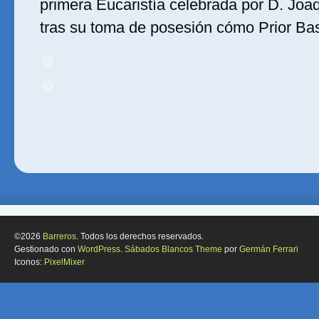
primera Eucaristía celebrada por D. Joa
tras su toma de posesión cómo Prior Basi
©2026
Barreros
. Todos los derechos reservados.
Gestionado con
WordPress
.
Sábados Blancos Theme
por
Germán Ferrari
Iconos:
PixelMixer