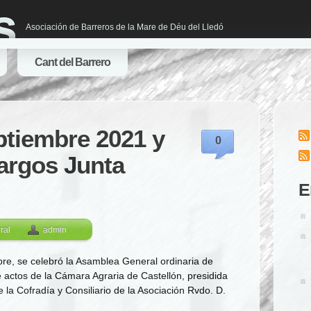
s
Asociación de Barreros de la Mare de Déu del Lledó
Cant del Barrero
tiembre 2021 y
0
cargos Junta
E
ral
admin
re, se celebró la Asamblea General ordinaria de
e actos de la Cámara Agraria de Castellón, presidida
 la Cofradía y Consiliario de la Asociación Rvdo. D.