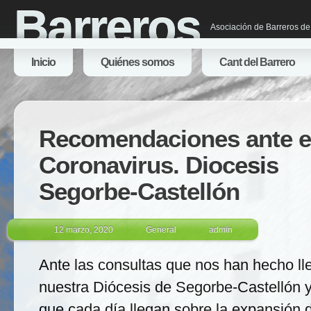
Barreros
Asociación de Barreros de
Inicio
Quiénes somos
Cant del Barrero
Recomendaciones ante e
Coronavirus. Diocesis
Segorbe-Castellón
12 marzo, 2020
General
admin
Ante las consultas que nos han hecho lle
nuestra Diócesis de Segorbe-Castellón y 
que cada día llegan sobre la expansión d