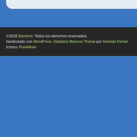
©2026
Barreros
. Todos los derechos reservados.
Gestionado con
WordPress
.
Sábados Blancos Theme
por
Germán Ferrari
Iconos:
PixelMixer