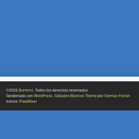
©2026
Barreros
. Todos los derechos reservados.
Gestionado con
WordPress
.
Sábados Blancos Theme
por
Germán Ferrari
Iconos:
PixelMixer