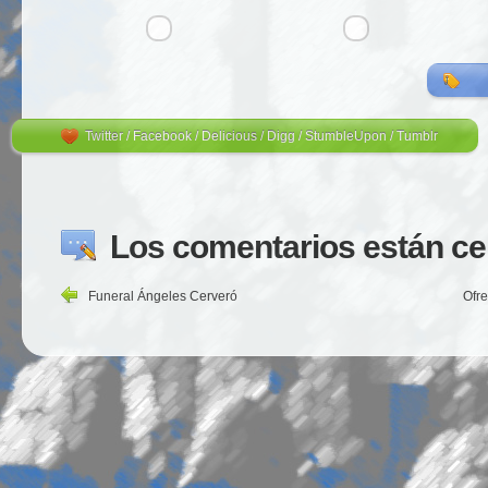
Twitter
/
Facebook
/
Delicious
/
Digg
/
StumbleUpon
/
Tumblr
Los comentarios están ce
Funeral Ángeles Cerveró
Ofr