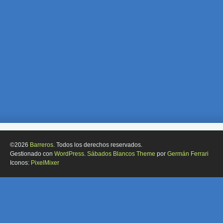
©2026
Barreros
. Todos los derechos reservados.
Gestionado con
WordPress
.
Sábados Blancos Theme
por
Germán Ferrari
Iconos:
PixelMixer