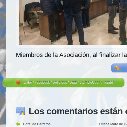
Miembros de la Asociación, al finalizar 
Twitter
/
Facebook
/
Delicious
/
Digg
/
StumbleUpon
/
Tumblr
Los comentarios están 
Coral de Barreros
Ofrena Mare de D