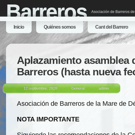
Barreros
Asociación de Barreros de
Inicio
Quiénes somos
Cant del Barrero
Aplazamiento asamblea 
Barreros (hasta nueva fe
12 septiembre, 2020
General
admin
Asociación de Barreros de la Mare de D
NOTA IMPORTANTE
Siguiendo las recomendaciones de la Co