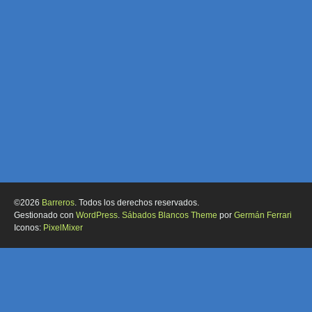
©2026
Barreros
. Todos los derechos reservados.
Gestionado con
WordPress
.
Sábados Blancos Theme
por
Germán Ferrari
Iconos:
PixelMixer