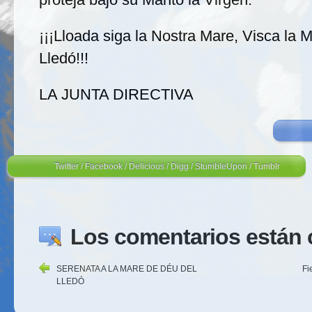
¡¡¡Lloada siga la Nostra Mare, Visca la
Lledó!!!
LA JUNTA DIRECTIVA
Twitter
/
Facebook
/
Delicious
/
Digg
/
StumbleUpon
/
Tumblr
Los comentarios están 
SERENATA A LA MARE DE DÉU DEL
Fi
LLEDÓ