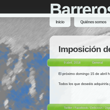
Barrero
Inicio
Quiénes somos
Imposición d
9 abril, 2018
General
El próximo domingo 15 de abril 
Todos los que deseéis adquirirla
Twitter
/
Facebook
/
Delicious
/
Dig