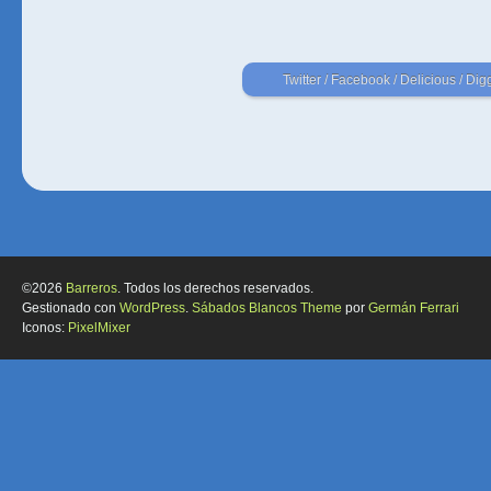
Twitter
/
Facebook
/
Delicious
/
Dig
©2026
Barreros
. Todos los derechos reservados.
Gestionado con
WordPress
.
Sábados Blancos Theme
por
Germán Ferrari
Iconos:
PixelMixer